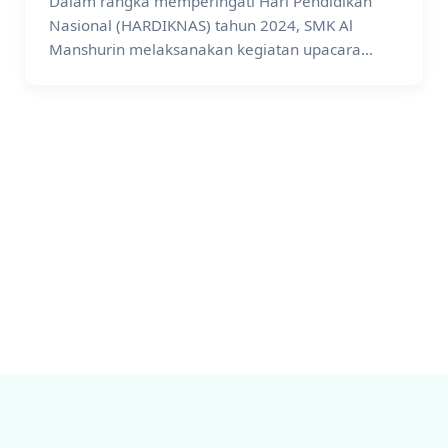
Dalam rangka memperingati Hari Pendidikan
Nasional (HARDIKNAS) tahun 2024, SMK Al
Manshurin melaksanakan kegiatan upacara
pengibaran bendera merah putih, dalam...