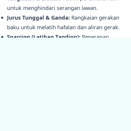
untuk menghindari serangan lawan.
Jurus Tunggal & Ganda:
Rangkaian gerakan
baku untuk melatih hafalan dan aliran gerak.
Sparring (Latihan Tanding):
Penerapan
teknik dalam situasi terkendali untuk
mengasah nyali dan strategi.
Seni Pencak Silat:
Kombinasi gerak dan
musik tradisional (opsional, jika ada minat
khusus).
Galeri Kegiatan
(Di bagian ini, lo bisa masukin blok Gallery
WordPress atau shortcode galeri custom lo yang
tadi udah kita bahas. Masukin foto-foto momen