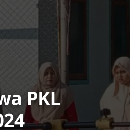
wa PKL
024