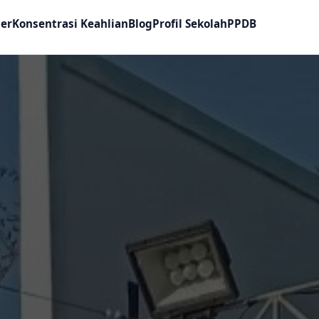
ler
Konsentrasi Keahlian
Blog
Profil Sekolah
PPDB